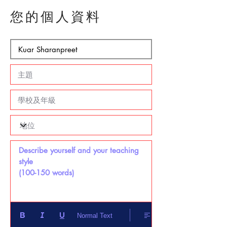
您的個人資料
Describe yourself and your teaching 
style 

(100-150 words)
Normal Text