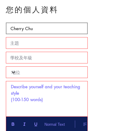
您的個人資料
Describe yourself and your teaching 
style 

(100-150 words)
Normal Text