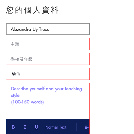
您的個人資料
Describe yourself and your teaching 
style 

(100-150 words)
Normal Text