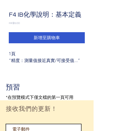
F4 IB化學說明：基本定義
價
HK$5.00
格
新增至購物車
1頁
“精度：測量值接近真實/可接受值...”
預習
*在預覽模式下僅文檔的第一頁可用
接收我們的更新！