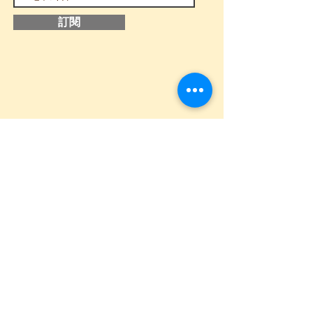
訂閱
追蹤我們
​主頁
關於我
們
聯絡我們
課程申請表