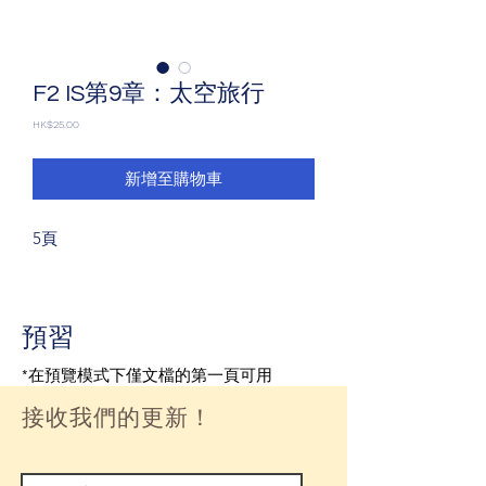
F2 IS第9章：太空旅行
價
HK$25.00
格
新增至購物車
5頁
預習
*在預覽模式下僅文檔的第一頁可用
接收我們的更新！